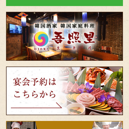
韓
国
酒
家・
韓
国
家
庭
料
理
宴
吾
会
照
予
里
約
（オ
は
ジ
こ
ョ
ち
リ）
ら
か
ら
bnr-