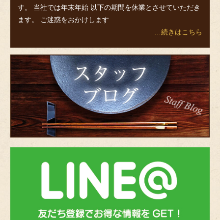
す。 当社では年末年始 以下の期間を休業とさせていただき
ます。 ご迷惑をおかけします
…続きはこちら
ス
タ
ッ
フ
ブ
ロ
グ
bnr-
line