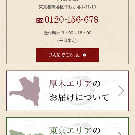
東京都渋谷区千駄ヶ谷1-31-10
受付時間 9：00～18：00
（平日限定）
bnr-
atsugi-
side
bnr-
tokyo-
side