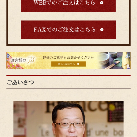
皆
様
の
ご
ごあいさつ
意
見
も
お
聞
か
せ