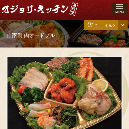
コ
ン
テ
ン
ツ
自家製 肉オードブル
へ
ス
キ
ッ
プ