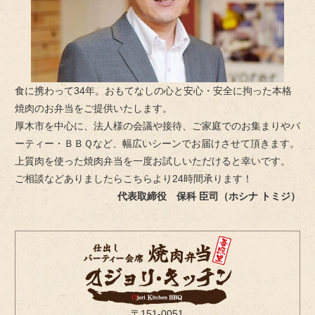
く
だ
さ
い。
食に携わって34年。おもてなしの心と安心・安全に拘った本格
焼肉のお弁当をご提供いたします。
厚木市を中心に、法人様の会議や接待、ご家庭でのお集まりやパ
ーティー・ＢＢＱなど、幅広いシーンでお届けさせて頂きます。
上質肉を使った焼肉弁当を一度お試しいただけると幸いです。
ご相談などありましたらこちらより24時間承ります！
代表取締役 保科 臣司（ホシナ トミジ）
〒151-0051