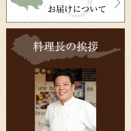
料
理
長
の
挨
拶