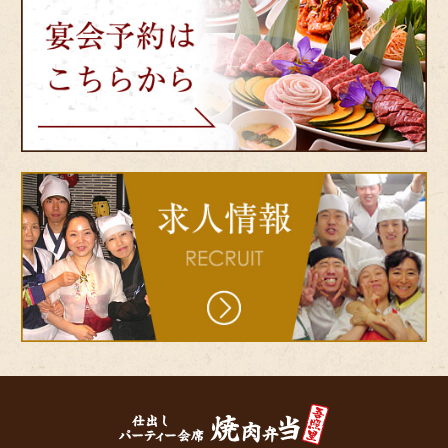
吾
会
照
予
里
約
（オ
は
ジ
こ
ョ
ち
リ）
ら
か
ら
bnr-
recruit