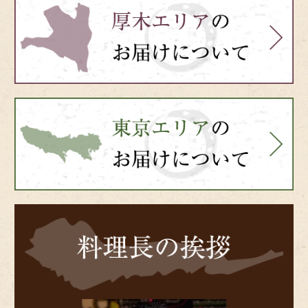
atsugi-
side
bnr-
tokyo-
side
料
理
長
の
挨
拶