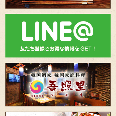
bnr-
line
韓
国
酒
家・
韓
国
家
庭
料
理
宴