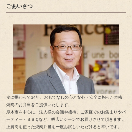
ご
ごあいさつ
意
見
も
お
聞
か
せ
く
だ
さ
い。
食に携わって34年。おもてなしの心と安心・安全に拘った本格
焼肉のお弁当をご提供いたします。
厚木市を中心に、法人様の会議や接待、ご家庭でのお集まりやパ
ーティー・ＢＢＱなど、幅広いシーンでお届けさせて頂きます。
上質肉を使った焼肉弁当を一度お試しいただけると幸いです。