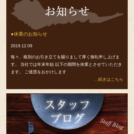
お
知
ら
せ
休業のお知らせ
2019.12.09
毎々、格別のお引き立てを賜りまして厚く御礼申し上げま
す。 当社では年末年始 以下の期間を休業とさせていただき
ます。 ご迷惑をおかけします
…続きはこちら
ス
タ
ッ
フ
ブ
ロ
グ