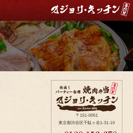
コ
ン
テ
ン
ツ
へ
ス
キ
ッ
プ
〒151-0051
東京都渋谷区千駄ヶ谷1-31-10