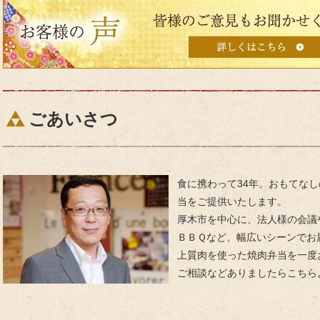
皆
様
の
ご
意
見
も
ごあいさつ
お
聞
か
せ
食に携わって34年。おもてな
く
当をご提供いたします。
だ
厚木市を中心に、法人様の会議
さ
ＢＢＱなど、幅広いシーンでお
い。
上質肉を使った焼肉弁当を一度
ご相談などありましたらこちら