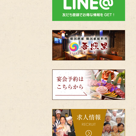
韓
国
酒
家・
韓
国
家
宴
庭
会
料
予
理
約
吾
は
照
こ
里
ち
（オ
bnr-
ら
ジ
recruit
か
ョ
ら
リ）