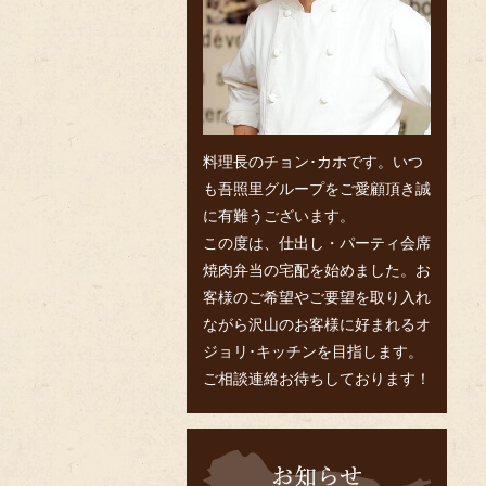
料理長のチョン･カホです。いつ
も吾照里グループをご愛顧頂き誠
に有難うございます。
この度は、仕出し・パーティ会席
焼肉弁当の宅配を始めました。お
客様のご希望やご要望を取り入れ
ながら沢山のお客様に好まれるオ
ジョリ･キッチンを目指します。
ご相談連絡お待ちしております！
お
知