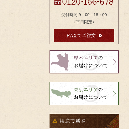
受付時間 9：00～18：00
（平日限定）
bnr-
atsugi-
side
bnr-
tokyo-
side
用
途
で