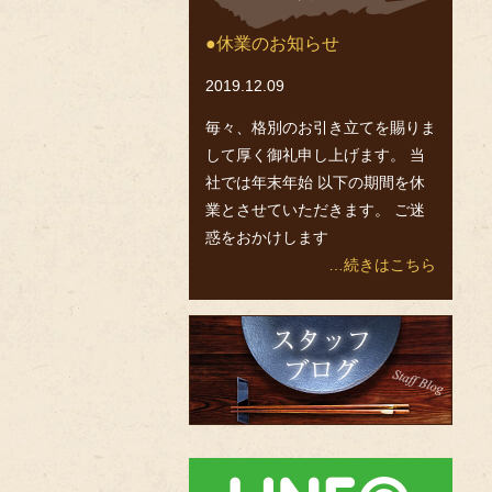
ら
せ
休業のお知らせ
2019.12.09
毎々、格別のお引き立てを賜りま
して厚く御礼申し上げます。 当
社では年末年始 以下の期間を休
業とさせていただきます。 ご迷
惑をおかけします
…続きはこちら
ス
タ
ッ
フ
ブ
ロ
グ
bnr-
line