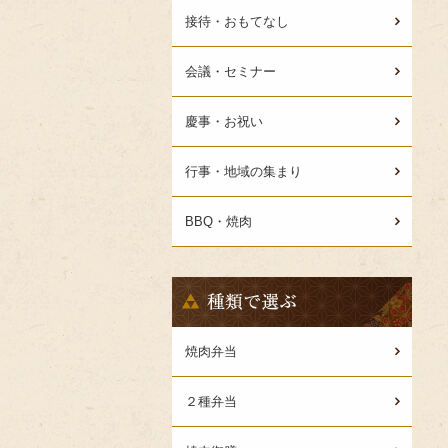
選
接待・おもてなし
ぶ
会議・セミナー
慶事・お祝い
行事・地域の集まり
BBQ・焼肉
種
類
で
選
焼肉弁当
ぶ
２種弁当