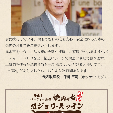
せ
く
だ
さ
い。
食に携わって34年。おもてなしの心と安心・安全に拘った本格
焼肉のお弁当をご提供いたします。
厚木市を中心に、法人様の会議や接待、ご家庭でのお集まりやパ
ーティー・ＢＢＱなど、幅広いシーンでお届けさせて頂きます。
上質肉を使った焼肉弁当を一度お試しいただけると幸いです。
ご相談などありましたらこちらより24時間承ります！
代表取締役 保科 臣司（ホシナ トミジ）