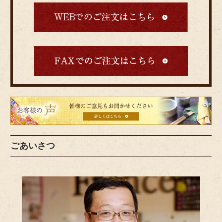
皆
様
の
ご
ごあいさつ
意
見
も
お
聞
か