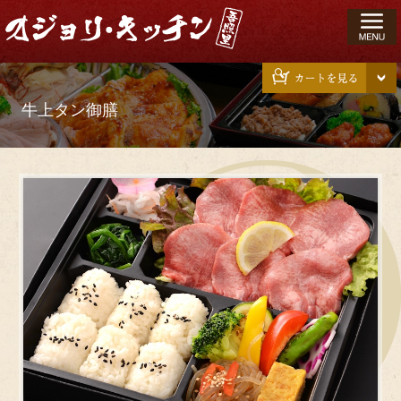
コ
ン
テ
ン
ツ
牛上タン御膳
へ
ス
キ
ッ
プ