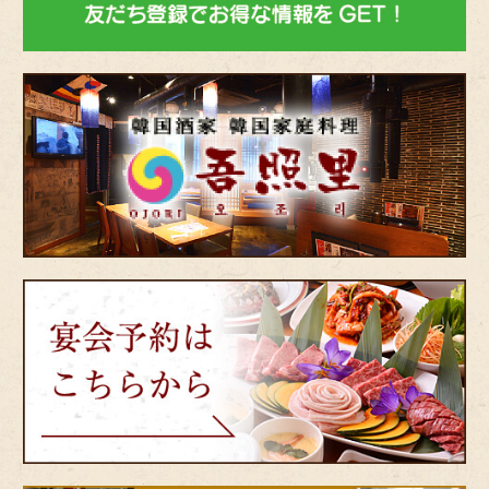
韓
国
酒
家・
韓
国
家
庭
料
理
宴
吾
会
照
予
里
約
（オ
は
ジ
こ
ョ
ち
リ）
ら
か
ら