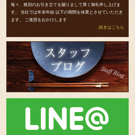
毎々、格別のお引き立てを賜りまして厚く御礼申し上げま
す。 当社では年末年始 以下の期間を休業とさせていただき
ます。 ご迷惑をおかけします
…続きはこちら
ス
タ
ッ
フ
ブ
ロ
グ
bnr-
line