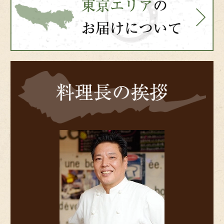
side
料
理
長
の
挨
拶