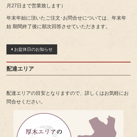
月27日まで営業致します）
年末年始に頂いたご注文･お問合せについては、年末年
始 期間終了後に順次回答させていただきます。
投
お盆休日のお知らせ
稿
ナ
配達エリア
ビ
ゲ
ー
配達エリアの目安となりますので、詳しくはお気軽にお
シ
問合せください。
ョ
ン