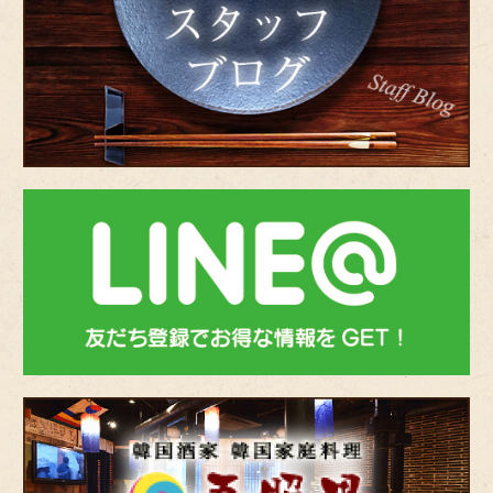
タ
ッ
フ
ブ
ロ
グ
bnr-
line
韓
国
酒
家・