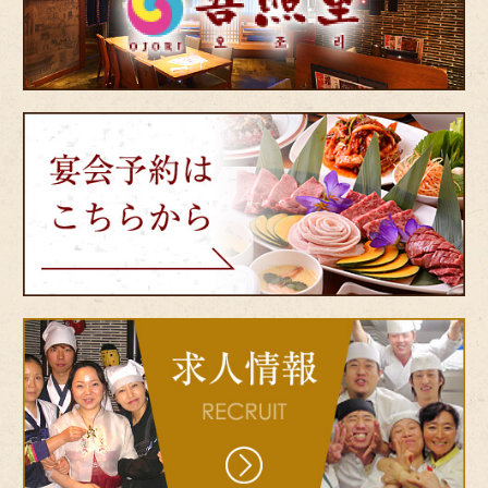
韓
国
家
庭
料
理
宴
吾
会
照
予
里
約
（オ
は
ジ
こ
ョ
ち
リ）
ら
か
ら
bnr-
recruit