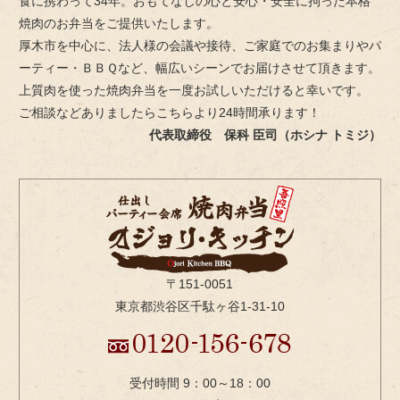
食に携わって34年。おもてなしの心と安心・安全に拘った本格
焼肉のお弁当をご提供いたします。
厚木市を中心に、法人様の会議や接待、ご家庭でのお集まりやパ
ーティー・ＢＢＱなど、幅広いシーンでお届けさせて頂きます。
上質肉を使った焼肉弁当を一度お試しいただけると幸いです。
ご相談などありましたらこちらより24時間承ります！
代表取締役 保科 臣司（ホシナ トミジ）
〒151-0051
東京都渋谷区千駄ヶ谷1-31-10
受付時間 9：00～18：00