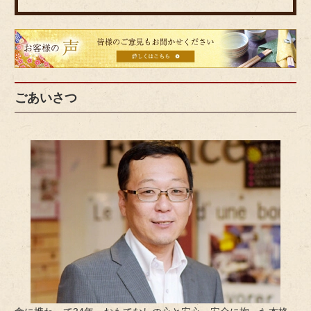
皆
様
の
ご
ごあいさつ
意
見
も
お
聞
か
せ
く
だ
さ
い。