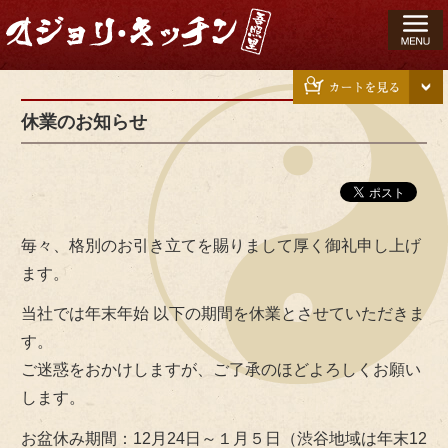
コ
ン
テ
ン
ツ
休業のお知らせ
へ
ス
キ
ッ
プ
毎々、格別のお引き立てを賜りまして厚く御礼申し上げ
ます。
当社では年末年始 以下の期間を休業とさせていただきま
す。
ご迷惑をおかけしますが、ご了承のほどよろしくお願い
します。
お盆休み期間：12月24日～１月５日（渋谷地域は年末12