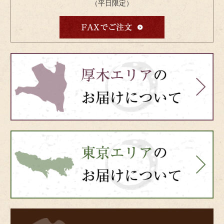
（平日限定）
bnr-
atsugi-
side
bnr-
tokyo-
side
料