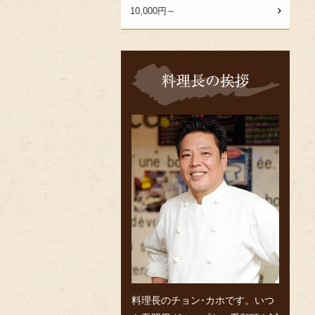
10,000円～
料
理
長
の
挨
拶
料理長のチョン･カホです。いつ