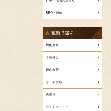
行事・地域の集まり
BBQ・焼肉
種
類
で
選
焼肉弁当
ぶ
２種弁当
焼肉御膳
オードブル
肉盛り
サイドメニュー