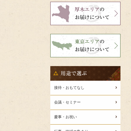
bnr-
atsugi-
side
bnr-
tokyo-
side
用
途
で
選
接待・おもてなし
ぶ
会議・セミナー
慶事・お祝い