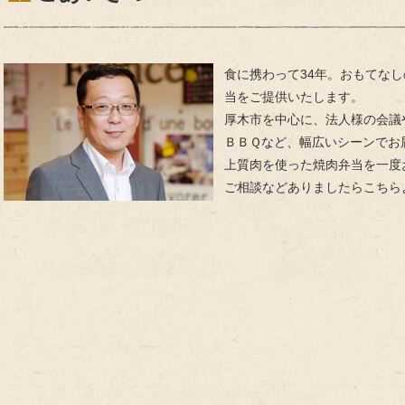
お
聞
か
せ
食に携わって34年。おもてな
く
当をご提供いたします。
だ
厚木市を中心に、法人様の会議
さ
ＢＢＱなど、幅広いシーンでお
い。
上質肉を使った焼肉弁当を一度
ご相談などありましたらこちら