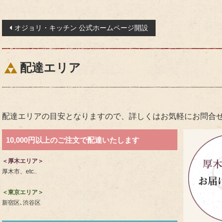
投
オジョリ・キッチン 公式ホームページ開設
稿
ナ
ビ
配達エリア
ゲ
ー
シ
配達エリアの目安となりますので、詳しくはお気軽にお問合
ョ
ン
10,000円以上のご注文で配達いたします
＜厚木エリア＞
厚木市、etc..
＜東京エリア＞
新宿区､渋谷区