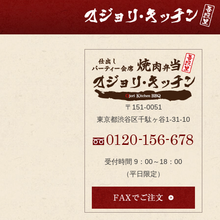
コ
ン
テ
ン
ツ
へ
ス
キ
ッ
〒151-0051
プ
東京都渋谷区千駄ヶ谷1-31-10
受付時間 9：00～18：00
（平日限定）