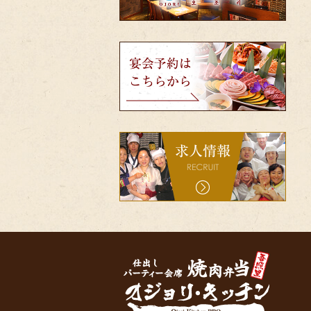
韓
国
家
宴
庭
会
料
予
理
約
吾
は
照
こ
里
ち
（オ
bnr-
ら
ジ
recruit
か
ョ
ら
リ）