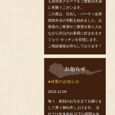
も吾照里グループをご愛顧頂き誠
に有難うございます。
この度は、仕出し・パーティ会席
焼肉弁当の宅配を始めました。お
客様のご希望やご要望を取り入れ
ながら沢山のお客様に好まれるオ
ジョリ･キッチンを目指します。
ご相談連絡お待ちしております！
お
知
ら
せ
休業のお知らせ
2019.12.09
毎々、格別のお引き立てを賜りま
して厚く御礼申し上げます。 当
社では年末年始 以下の期間を休