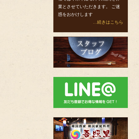
業とさせていただきます。 ご迷
惑をおかけします
…続きはこちら
ス
タ
ッ
フ
ブ
ロ
グ
bnr-
line
韓
国
酒
家・