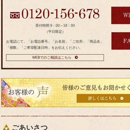
受付時間 9：00～18：00
（平日限定）
お電話にて、「お電話番号」「お名前」「ご住所」「商品名」
「個数」「ご希望配達日時」をお伝えください。
WEBでのご相談はこちら
皆
様
の
ご
意
見
も
ごあいさつ